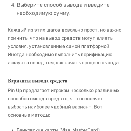
Выберите способ вывода и введите
необходимую сумму.
Каждый из этих шагов довольно прост, но важно
помнить, что на вывод средств могут влиять
условия, установленные самой платформой.
Иногда необходимо выполнить верификацию
аккаунта перед тем, как начать процесс вывода.
Варианты вывода средств
Pin Up предлагает игрокам несколько различных
способов вывода средств, что позволяет
выбрать наиболее удобный вариант. Вот
основные методы:
Банковские карты (Visa, MasterCard)