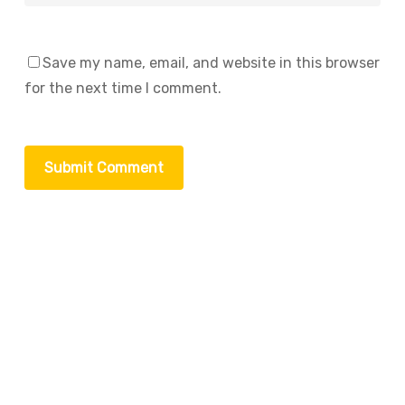
Save my name, email, and website in this browser
for the next time I comment.