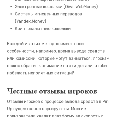
Электронные кошельки (Qiwi, WebMoney)
Системы мгновенных переводов
(Yandex.Money)
Криптовалютные кошельки
Каждый из этих методов имеет свои
особенности, например, время вывода средств
или комиссии, которые могут взиматься. Игрокам
важно обратить внимание на эти детали, чтобы
избежать неприятных ситуаций.
Честные отзывы игроков
Отзывы игроков о процессе вывода средств в Pin
Up существенно варьируются. Многие
пользователи хвалят платформу за скорость и