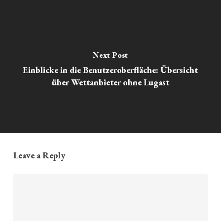
Next Post
Einblicke in die Benutzeroberfläche: Übersicht
über Wettanbieter ohne Lugast
Leave a Reply