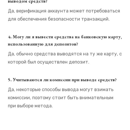
выводом средств?
Да, верификация аккаунта может потребоваться
для обеспечения безопасности транзакций.
4. Могу ли я вывести средства на банковскую карту,
использованную для депозитов?
Да, обычно средства выводятся на ту же карту, с
которой был осуществлен депозит.
5. Учитываются ли комиссии при выводе средств?
Да, некоторые способы вывода могут взимать
комиссии, поэтому стоит быть внимательным
при выборе метода.