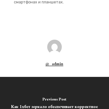
смартфонах и планшетах.
@_admin
Previous Post
Как 1хбет зеркало обеспечивает корректное