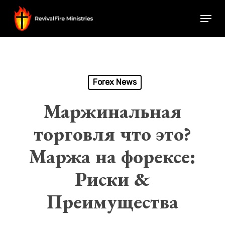
Skip
Menu
to
Close
main
Menu
content
Forex News
Маржинальная
торговля что это?
Маржа на форексе:
Риски &
Преимущества