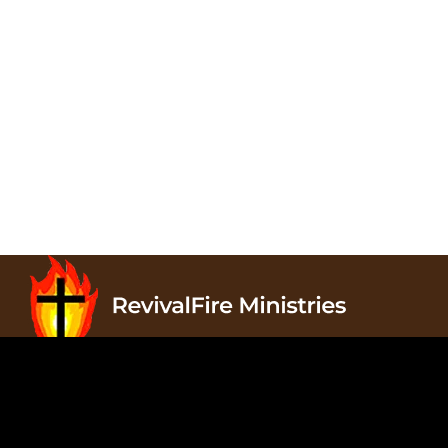
Revivalfire Ministries, PO Box 822, Waxahachie, TX