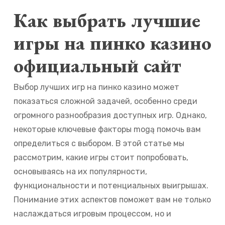
Как выбрать лучшие
игры на пинко казино
официальный сайт
Выбор лучших игр на пинко казино может
показаться сложной задачей, особенно среди
огромного разнообразия доступных игр. Однако,
некоторые ключевые факторы mogą помочь вам
определиться с выбором. В этой статье мы
рассмотрим, какие игры стоит попробовать,
основываясь на их популярности,
функциональности и потенциальных выигрышах.
Понимание этих аспектов поможет вам не только
наслаждаться игровым процессом, но и