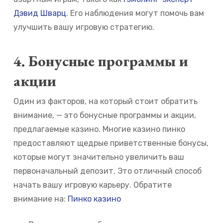
Дэвид Шварц
. Его наблюдения могут помочь вам
улучшить вашу игровую стратегию.
4. Бонусные программы и
акции
Один из факторов, на который стоит обратить
внимание, — это бонусные программы и акции,
предлагаемые казино. Многие казино пинко
предоставляют щедрые приветственные бонусы,
которые могут значительно увеличить ваш
первоначальный депозит. Это отличный способ
начать вашу игровую карьеру. Обратите
внимание на:
Пинко казино