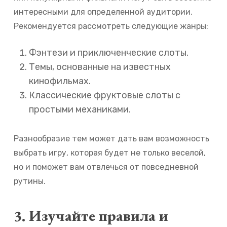
интересными для определенной аудитории.
Рекомендуется рассмотреть следующие жанры:
Фэнтези и приключенческие слоты.
Темы, основанные на известных
кинофильмах.
Классические фруктовые слоты с
простыми механиками.
Разнообразие тем может дать вам возможность
выбрать игру, которая будет не только веселой,
но и поможет вам отвлечься от повседневной
рутины.
3. Изучайте правила и